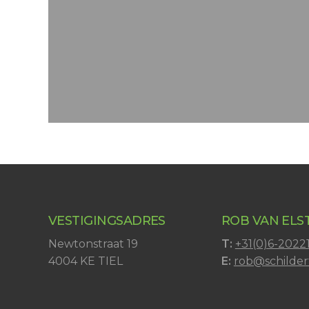
VESTIGINGSADRES
ROB VAN ELS
Newtonstraat 19
T:
+31(0)6-2022
4004 KE TIEL
E:
rob@schildert