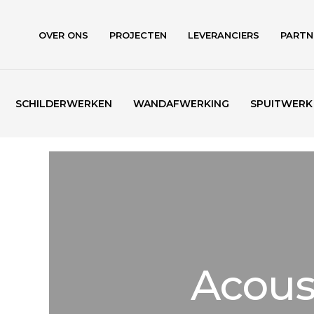
Skip
to
OVER ONS
PROJECTEN
LEVERANCIERS
PARTN
main
content
SCHILDERWERKEN
WANDAFWERKING
SPUITWERK
Acous