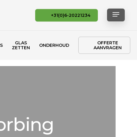
Menu
+31(0)6-20221234
GLAS
OFFERTE
S
ONDERHOUD
ZETTEN
AANVRAGEN
orbing