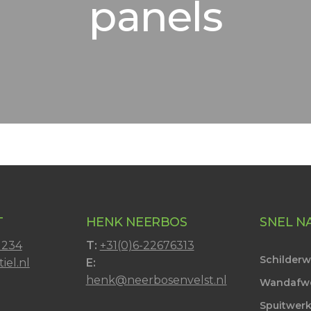
panels
T
HENK NEERBOS
SNEL N
1234
T:
+31(0)6-22676313
Schilder
iel.nl
E:
henk@neerbosenvelst.nl
Wandafw
Spuitwer