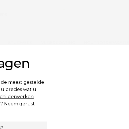
ERS
STUCWERK
VLOERCOATING
HOUTROTREPARATIE
ragen
 de meest gestelde
 u precies wat u
Schilderwerken
.
aat? Neem gerust
t?