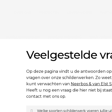
Skip
to
OVER ONS
PROJECTEN
LEVERANCIERS
PARTN
main
content
SCHILDERWERKEN
WANDAFWERKING
SPUITWERK
Veelgestelde v
Op deze pagina vindt u de antwoorden op
vragen over onze schilderwerken. Zo weet
kunt verwachten van
Neerbos & van Elst 
Heeft u nog een vraag die hier niet bij st
contact met ons op.
Welke soorten schilderwerk voeren jullie ui