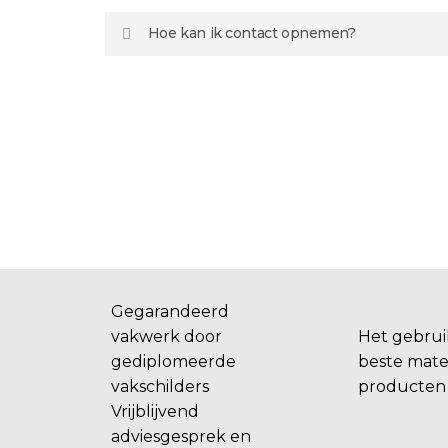
afwerkingen voor uw specifieke situatie.
zowel binnen- als buitenschilderwerk. U
Ja, indien gewenst kunnen wij buiten kan
Hoe kan ik contact opnemen?
vertrouwen dat wij het werk profession
het weekend werken. Dit doen wij vooral 
uitvoeren.
om de overlast voor uw medewerkers en 
U kunt ons bereiken via telefoon, e-mail 
beperken.
contactformulier op onze website. Daarn
vrijblijvend advies en een duidelijke offe
uw schilderproject. Zo weet u precies w
verwachten.
VRAAG EEN OFFERTE
NEEM
AAN
Gegarandeerd
vakwerk door
Het gebrui
gediplomeerde
beste mate
vakschilders
producten
Vrijblijvend
adviesgesprek en