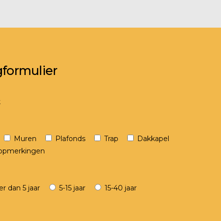
gformulier
k
Muren
Plafonds
Trap
Dakkapel
n opmerkingen
r dan 5 jaar
5-15 jaar
15-40 jaar