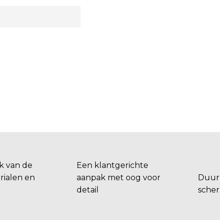
 kunt erop
toortijden of in
eel en duurzaam
bij bedrijfspanden
bedrijfsvoering te
of het
aast bieden wij
rte op maat voor
at u kunt
 CONTACT MET
ONS OP
k van de
Een klantgerichte
rialen en
aanpak met oog voor
Duurz
detail
scher