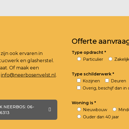
Offerte aanvraa
Type opdracht *
zijn ook ervaren in
Particulier
Zakelij
tucwerk en glasherstel.
aat. Of maak een
Type schilderwerk *
a
info@neerbosenvelst.nl
.
Kozijnen
Deuren
Overig, beschijf dan i
Woning is *
 NEERBOS: 06-
Nieuwbouw
Minde
6313
Ouder dan 40 jaar