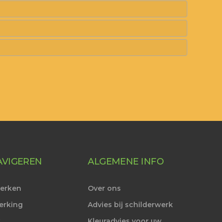
AVIGEREN
ALGEMENE INFO
werken
Over ons
erking
Advies bij schilderwerk
k
Kleuradvies voor uw