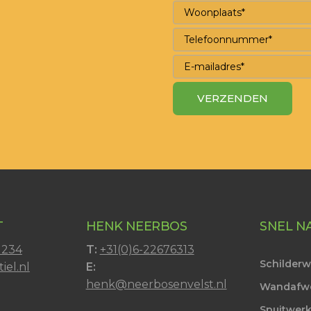
T
HENK NEERBOS
SNEL N
1234
T:
+31(0)6-22676313
Schilder
iel.nl
E:
henk@neerbosenvelst.nl
Wandafw
Spuitwer