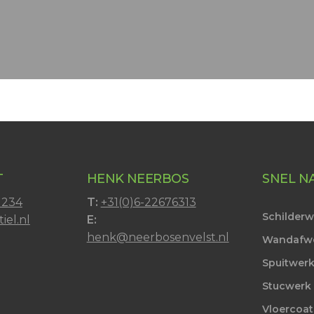
T
HENK NEERBOS
SNEL N
1234
T:
+31(0)6-22676313
Schilder
iel.nl
E:
henk@neerbosenvelst.nl
Wandafw
Spuitwer
Stucwerk
Vloercoat