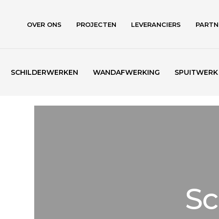
Skip
to
OVER ONS
PROJECTEN
LEVERANCIERS
PARTN
main
content
SCHILDERWERKEN
WANDAFWERKING
SPUITWERK
Sc