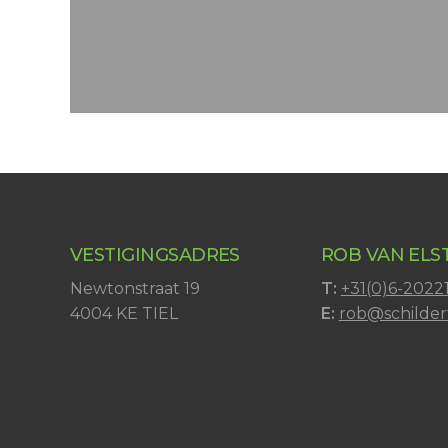
VESTIGINGSADRES
ROB VAN ELS
Newtonstraat 19
T:
+31(0)6-2022
4004 KE TIEL
E:
rob@schildert