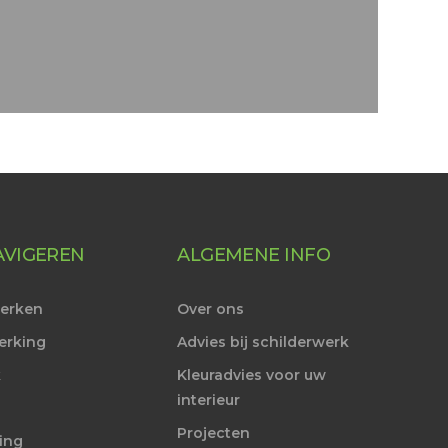
AVIGEREN
ALGEMENE INFO
werken
Over ons
erking
Advies bij schilderwerk
k
Kleuradvies voor uw
interieur
Projecten
ing