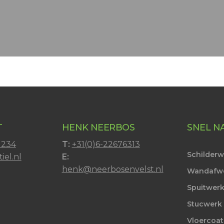
T
HENK NEERBOS
SNEL N
1234
T:
+31(0)6-22676313
Schilder
iel.nl
E:
henk@neerbosenvelst.nl
Wandafw
Spuitwer
Stucwerk
Vloercoat