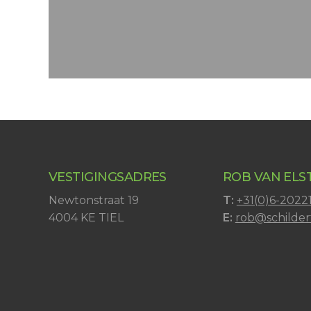
VESTIGINGSADRES
ROB VAN ELS
Newtonstraat 19
T:
+31(0)6-2022
4004 KE TIEL
E:
rob@schildert