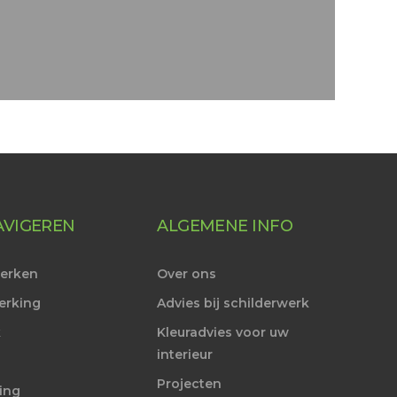
AVIGEREN
ALGEMENE INFO
werken
Over ons
erking
Advies bij schilderwerk
k
Kleuradvies voor uw
interieur
Projecten
ing