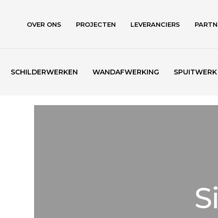
Skip
to
OVER ONS
PROJECTEN
LEVERANCIERS
PARTN
main
content
SCHILDERWERKEN
WANDAFWERKING
SPUITWERK
S